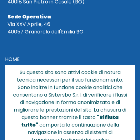
40018 San Pietro in Casale (BO)
Sede Operativa
Via XXV Aprile, 46
40057 Granarolo dell'Emilia BO
HOME
CATALOGO
Su questo sito sono attivi cookie di natura
CHI SIAMO
tecnica necessari per il suo funzionamento.
NEWS
Sono inoltre in funzione cookie analitici che
CONTATTACI
consentono a Sistersbo S.r.l. di verificare i flussi
CONDIZIONI DI VENDITA
di navigazione in forma anonimizzata e di
migliorare le prestazioni del sito. La chiusura di
POLICY PRIVACY
questo banner tramite il tasto
"Rifiuta
NOTE LEGALI
tutto"
comporta la continuazione della
Cookie
navigazione in assenza di sistemi di
tracciamento diversi dai cookie