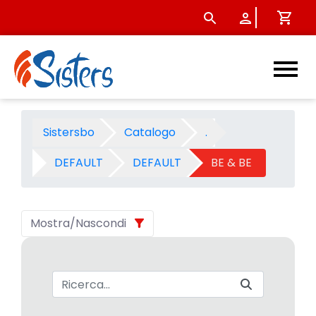
BE &amp; BE 2008 - Categor
Sistersbo
Catalogo
.
DEFAULT
DEFAULT
BE & BE
Mostra/Nascondi
Barra di ricerca