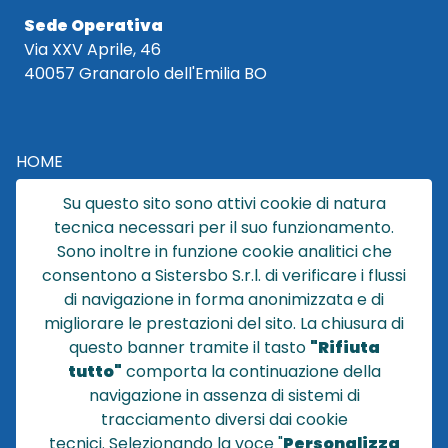
Sede Operativa
Via XXV Aprile, 46
40057 Granarolo dell'Emilia BO
HOME
CATALOGO
Su questo sito sono attivi cookie di natura
CHI SIAMO
tecnica necessari per il suo funzionamento.
NEWS
Sono inoltre in funzione cookie analitici che
CONTATTACI
consentono a Sistersbo S.r.l. di verificare i flussi
CONDIZIONI DI VENDITA
di navigazione in forma anonimizzata e di
migliorare le prestazioni del sito. La chiusura di
POLICY PRIVACY
questo banner tramite il tasto
"Rifiuta
NOTE LEGALI
tutto"
comporta la continuazione della
Cookie
navigazione in assenza di sistemi di
tracciamento diversi dai cookie
tecnici
.
Selezionando la voce "
Personalizza