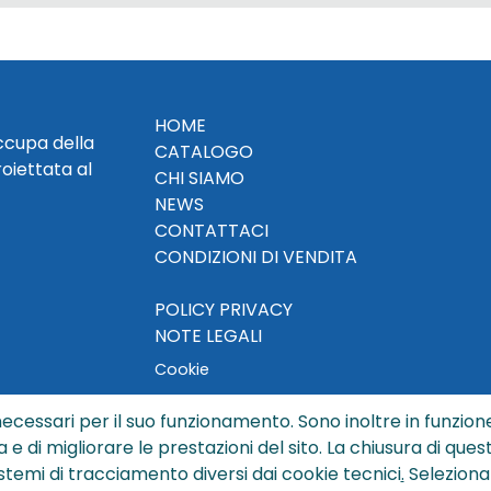
HOME
occupa della
CATALOGO
roiettata al
CHI SIAMO
NEWS
CONTATTACI
CONDIZIONI DI VENDITA
POLICY PRIVACY
NOTE LEGALI
Cookie
ecessari per il suo funzionamento. Sono inoltre in funzione
a e di migliorare le prestazioni del sito. La chiusura di que
© Copyright 2024 by Sisters S.r.l. - All rights reserved
istemi di tracciamento diversi dai cookie tecnici
.
Seleziona
ters S.r.l. - R.I. BO - N. REA 429992 - PEC sisterssrl@legalmai