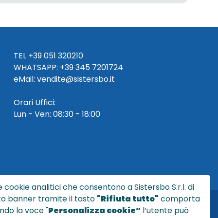
TEL
+39 051 320210
WHATSAPP:
+39
345 7201724
eMai
l
:
vendite@sistersbo.it
Orari Uffici:
Lun - Ven: 08:30 - 18:00
 cookie analitici che consentono a Sistersbo S.r.l. di
sto banner tramite il tasto
"Rifiuta tutto"
comporta
ndo la voce "
Personalizza cookie”
l’utente può
l.it