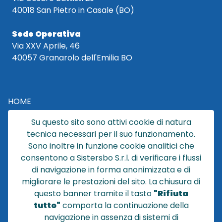
40018 San Pietro in Casale (BO)
Sede Operativa
Via XXV Aprile, 46
40057 Granarolo dell'Emilia BO
HOME
CATALOGO
Su questo sito sono attivi cookie di natura
CHI SIAMO
tecnica necessari per il suo funzionamento.
NEWS
Sono inoltre in funzione cookie analitici che
CONTATTACI
consentono a Sistersbo S.r.l. di verificare i flussi
CONDIZIONI DI VENDITA
di navigazione in forma anonimizzata e di
migliorare le prestazioni del sito. La chiusura di
POLICY PRIVACY
questo banner tramite il tasto
"Rifiuta
NOTE LEGALI
tutto"
comporta la continuazione della
Cookie
navigazione in assenza di sistemi di