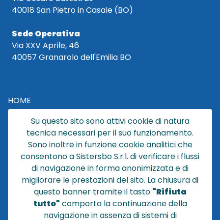
40018 San Pietro in Casale (BO)
Sede Operativa
Via XXV Aprile, 46
40057 Granarolo dell'Emilia BO
HOME
CATALOGO
Su questo sito sono attivi cookie di natura
CHI SIAMO
tecnica necessari per il suo funzionamento.
NEWS
Sono inoltre in funzione cookie analitici che
CONTATTACI
consentono a Sistersbo S.r.l. di verificare i flussi
CONDIZIONI DI VENDITA
di navigazione in forma anonimizzata e di
migliorare le prestazioni del sito. La chiusura di
POLICY PRIVACY
questo banner tramite il tasto
"Rifiuta
NOTE LEGALI
tutto"
comporta la continuazione della
Cookie
navigazione in assenza di sistemi di