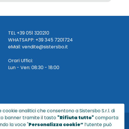
TEL
+39 051 320210
WHATSAPP:
+39
345 7201724
eMai
l
:
vendite@sistersbo.it
Orari Uffici:
Lun - Ven: 08:30 - 18:00
 cookie analitici che consentono a Sistersbo S.r.l. di
sto banner tramite il tasto
"Rifiuta tutto"
comporta
ndo la voce "
Personalizza cookie”
l’utente può
l.it