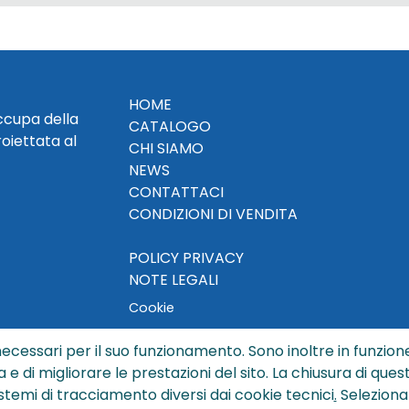
HOME
occupa della
CATALOGO
roiettata al
CHI SIAMO
NEWS
CONTATTACI
CONDIZIONI DI VENDITA
POLICY PRIVACY
NOTE LEGALI
Cookie
ecessari per il suo funzionamento. Sono inoltre in funzione
a e di migliorare le prestazioni del sito. La chiusura di que
© Copyright 2024 by Sisters S.r.l. - All rights reserved
istemi di tracciamento diversi dai cookie tecnici
.
Seleziona
ters S.r.l. - R.I. BO - N. REA 429992 - PEC sisterssrl@legalmai