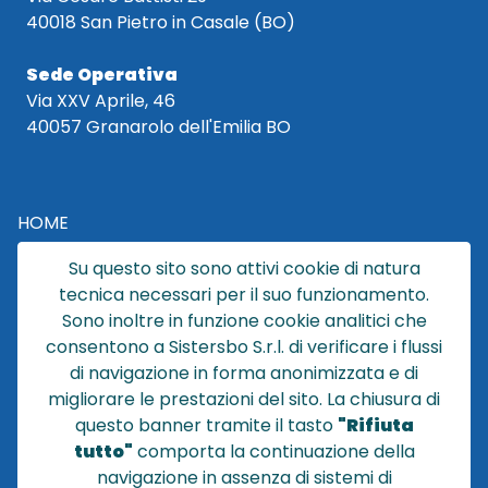
40018 San Pietro in Casale (BO)
Sede Operativa
Via XXV Aprile, 46
40057 Granarolo dell'Emilia BO
HOME
CATALOGO
Su questo sito sono attivi cookie di natura
CHI SIAMO
tecnica necessari per il suo funzionamento.
NEWS
Sono inoltre in funzione cookie analitici che
CONTATTACI
consentono a Sistersbo S.r.l. di verificare i flussi
CONDIZIONI DI VENDITA
di navigazione in forma anonimizzata e di
migliorare le prestazioni del sito. La chiusura di
POLICY PRIVACY
questo banner tramite il tasto
"Rifiuta
NOTE LEGALI
tutto"
comporta la continuazione della
Cookie
navigazione in assenza di sistemi di