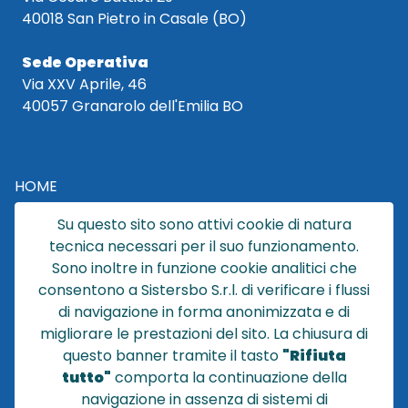
40018 San Pietro in Casale (BO)
Sede Operativa
Via XXV Aprile, 46
40057 Granarolo dell'Emilia BO
HOME
CATALOGO
Su questo sito sono attivi cookie di natura
CHI SIAMO
tecnica necessari per il suo funzionamento.
NEWS
Sono inoltre in funzione cookie analitici che
CONTATTACI
consentono a Sistersbo S.r.l. di verificare i flussi
CONDIZIONI DI VENDITA
di navigazione in forma anonimizzata e di
migliorare le prestazioni del sito. La chiusura di
POLICY PRIVACY
questo banner tramite il tasto
"Rifiuta
NOTE LEGALI
tutto"
comporta la continuazione della
Cookie
navigazione in assenza di sistemi di