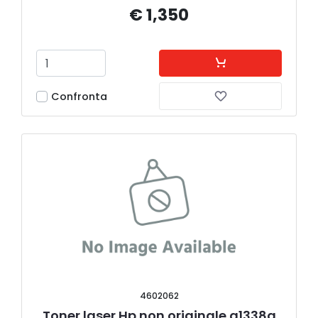
€ 1,350
Confronta
4602062
Toner laser Hp non originale q1338a