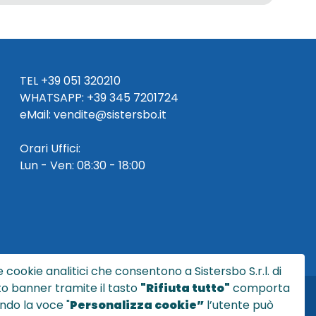
TEL
+39 051 320210
WHATSAPP:
+39
345 7201724
eMai
l
:
vendite@sistersbo.it
Orari Uffici:
Lun - Ven: 08:30 - 18:00
 cookie analitici che consentono a Sistersbo S.r.l. di
sto banner tramite il tasto
"Rifiuta tutto"
comporta
ndo la voce "
Personalizza cookie”
l’utente può
l.it