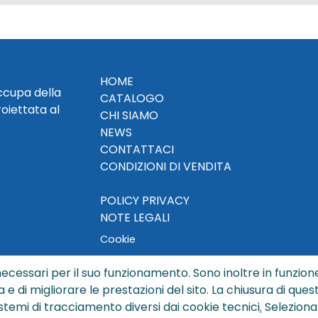
HOME
occupa della
CATALOGO
roiettata al
CHI SIAMO
NEWS
CONTATTACI
CONDIZIONI DI VENDITA
POLICY PRIVACY
NOTE LEGALI
Cookie
ecessari per il suo funzionamento. Sono inoltre in funzione
a e di migliorare le prestazioni del sito. La chiusura di que
© Copyright 2024 by Sisters S.r.l. - All rights reserved
istemi di tracciamento diversi dai cookie tecnici
.
Seleziona
ters S.r.l. - R.I. BO - N. REA 429992 - PEC sisterssrl@legalmai