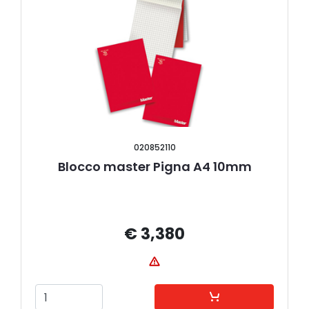
020852110
Blocco master Pigna A4 10mm
€ 3,380