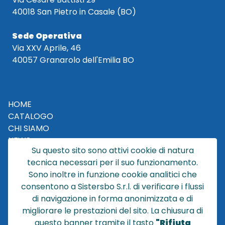
40018 San Pietro in Casale (BO)
Sede Operativa
Via XXV Aprile, 46
40057 Granarolo dell'Emilia BO
HOME
CATALOGO
CHI SIAMO
NEWS
Su questo sito sono attivi cookie di natura
CONTATTACI
tecnica necessari per il suo funzionamento.
CONDIZIONI DI VENDITA
Sono inoltre in funzione cookie analitici che
consentono a Sistersbo S.r.l. di verificare i flussi
POLICY PRIVACY
di navigazione in forma anonimizzata e di
NOTE LEGALI
migliorare le prestazioni del sito. La chiusura di
Cookie
questo banner tramite il tasto
"Rifiuta