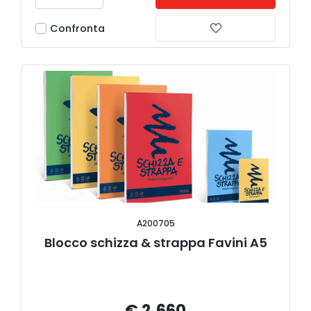
Confronta
A200705
Blocco schizza & strappa Favini A5
€ 2,660