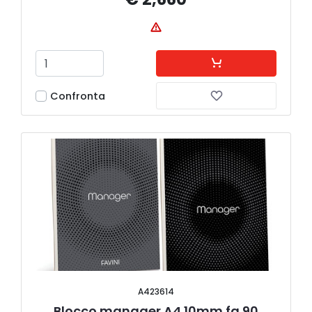
Confronta
A423614
Blocco manager A4 10mm fg.90