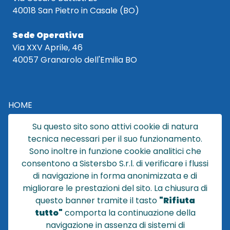
40018 San Pietro in Casale (BO)
Sede Operativa
Via XXV Aprile, 46
40057 Granarolo dell'Emilia BO
HOME
CATALOGO
Su questo sito sono attivi cookie di natura
CHI SIAMO
tecnica necessari per il suo funzionamento.
NEWS
Sono inoltre in funzione cookie analitici che
CONTATTACI
consentono a Sistersbo S.r.l. di verificare i flussi
CONDIZIONI DI VENDITA
di navigazione in forma anonimizzata e di
migliorare le prestazioni del sito. La chiusura di
POLICY PRIVACY
questo banner tramite il tasto
"Rifiuta
NOTE LEGALI
tutto"
comporta la continuazione della
Cookie
navigazione in assenza di sistemi di