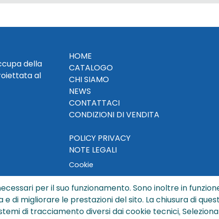
HOME
occupa della
CATALOGO
roiettata al
CHI SIAMO
NEWS
CONTATTACI
CONDIZIONI DI VENDITA
POLICY PRIVACY
NOTE LEGALI
Cookie
ecessari per il suo funzionamento. Sono inoltre in funzione
a e di migliorare le prestazioni del sito. La chiusura di que
© Copyright 2024 by Sisters S.r.l. - All rights reserved
istemi di tracciamento diversi dai cookie tecnici
.
Seleziona
ters S.r.l. - R.I. BO - N. REA 429992 - PEC sisterssrl@legalmai