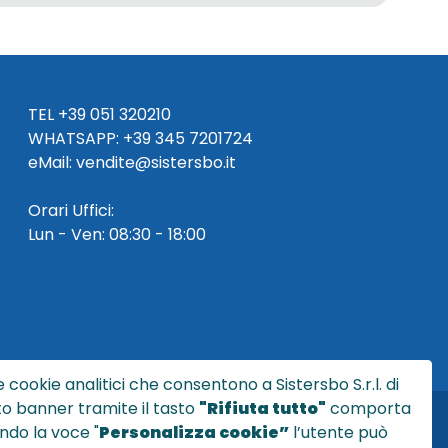
TEL
+39 051 320210
WHATSAPP:
+39
345 7201724
eMai
l
:
vendite@sistersbo.it
Orari Uffici:
Lun - Ven: 08:30 - 18:00
 cookie analitici che consentono a Sistersbo S.r.l. di
sto banner tramite il tasto
"Rifiuta tutto"
comporta
ndo la voce "
Personalizza cookie”
l’utente può
l.it