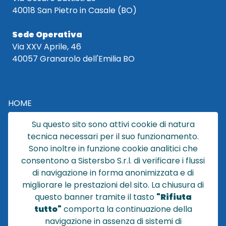
40018 San Pietro in Casale (BO)
Sede Operativa
Via XXV Aprile, 46
40057 Granarolo dell'Emilia BO
HOME
CATALOGO
Su questo sito sono attivi cookie di natura
CHI SIAMO
tecnica necessari per il suo funzionamento.
NEWS
Sono inoltre in funzione cookie analitici che
CONTATTACI
consentono a Sistersbo S.r.l. di verificare i flussi
CONDIZIONI DI VENDITA
di navigazione in forma anonimizzata e di
migliorare le prestazioni del sito. La chiusura di
POLICY PRIVACY
questo banner tramite il tasto
"Rifiuta
NOTE LEGALI
tutto"
comporta la continuazione della
Cookie
navigazione in assenza di sistemi di