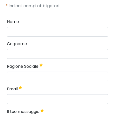
Indica i campi obbligatori
Nome
Nome
Cognome
Cognome
Ragione Sociale
Ragione Sociale
Email
Obbligatorio
Email
Il tuo messaggio
Obbligatorio