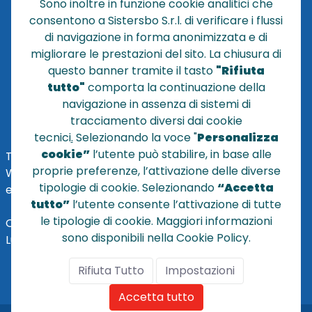
Sono inoltre in funzione cookie analitici che
CONTATTACI
consentono a Sistersbo S.r.l. di verificare i flussi
CONDIZIONI DI VENDITA
di navigazione in forma anonimizzata e di
migliorare le prestazioni del sito. La chiusura di
POLICY PRIVACY
questo banner tramite il tasto
"Rifiuta
NOTE LEGALI
tutto"
comporta la continuazione della
Cookie
navigazione in assenza di sistemi di
tracciamento diversi dai cookie
tecnici
.
Selezionando la voce "
Personalizza
cookie”
l’utente può stabilire, in base alle
TEL
+39 051 320210
proprie preferenze, l’attivazione delle diverse
WHATSAPP:
+39
345 7201724
tipologie di cookie. Selezionando
“Accetta
eMai
l
:
vendite@sistersbo.it
tutto”
l’utente consente l’attivazione di tutte
le tipologie di cookie. Maggiori informazioni
Orari Uffici:
sono disponibili nella Cookie Policy.
Lun - Ven: 08:30 - 18:00
Rifiuta Tutto
Impostazioni
Accetta tutto