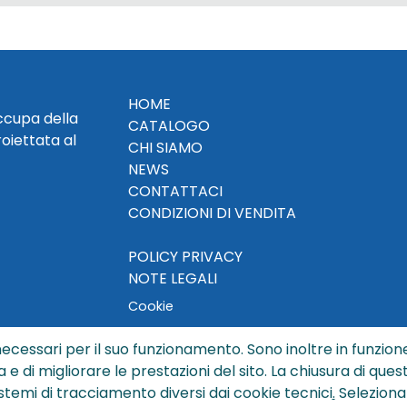
HOME
occupa della
CATALOGO
roiettata al
CHI SIAMO
NEWS
CONTATTACI
CONDIZIONI DI VENDITA
POLICY PRIVACY
NOTE LEGALI
Cookie
ecessari per il suo funzionamento. Sono inoltre in funzione
a e di migliorare le prestazioni del sito. La chiusura di que
© Copyright 2024 by Sisters S.r.l. - All rights reserved
istemi di tracciamento diversi dai cookie tecnici
.
Seleziona
ters S.r.l. - R.I. BO - N. REA 429992 - PEC sisterssrl@legalmai