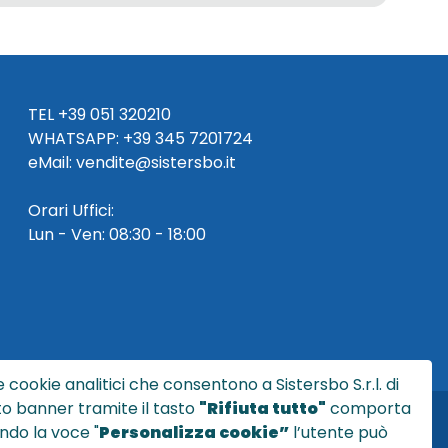
TEL
+39 051 320210
WHATSAPP:
+39
345 7201724
eMai
l
:
vendite@sistersbo.it
Orari Uffici:
Lun - Ven: 08:30 - 18:00
 cookie analitici che consentono a Sistersbo S.r.l. di
sto banner tramite il tasto
"Rifiuta tutto"
comporta
ndo la voce "
Personalizza cookie”
l’utente può
l.it