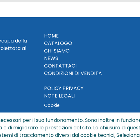
HOME
occupa della
CATALOGO
roiettata al
CHI SIAMO
NEWS
CONTATTACI
CONDIZIONI DI VENDITA
POLICY PRIVACY
NOTE LEGALI
Cookie
ecessari per il suo funzionamento. Sono inoltre in funzione
a e di migliorare le prestazioni del sito. La chiusura di que
© Copyright 2024 by Sisters S.r.l. - All rights reserved
istemi di tracciamento diversi dai cookie tecnici
.
Seleziona
ters S.r.l. - R.I. BO - N. REA 429992 - PEC sisterssrl@legalmai