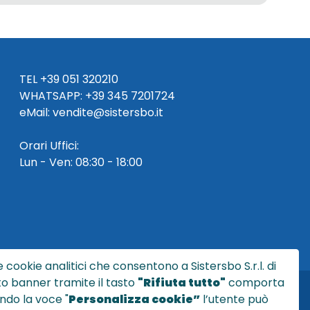
TEL
+39 051 320210
WHATSAPP:
+39
345 7201724
eMai
l
:
vendite@sistersbo.it
Orari Uffici:
Lun - Ven: 08:30 - 18:00
 cookie analitici che consentono a Sistersbo S.r.l. di
sto banner tramite il tasto
"Rifiuta tutto"
comporta
ndo la voce "
Personalizza cookie”
l’utente può
l.it