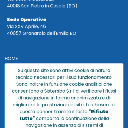
40018 San Pietro in Casale (BO)
Sede Operativa
Via XXV Aprile, 46
40057 Granarolo dell'Emilia BO
HOME
CATALOGO
Su questo sito sono attivi cookie di natura
CHI SIAMO
tecnica necessari per il suo funzionamento.
NEWS
Sono inoltre in funzione cookie analitici che
CONTATTACI
consentono a Sistersbo S.r.l. di verificare i flussi
CONDIZIONI DI VENDITA
di navigazione in forma anonimizzata e di
migliorare le prestazioni del sito. La chiusura di
POLICY PRIVACY
questo banner tramite il tasto
"Rifiuta
NOTE LEGALI
tutto"
comporta la continuazione della
Cookie
navigazione in assenza di sistemi di