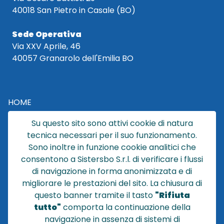
40018 San Pietro in Casale (BO)
Sede Operativa
Via XXV Aprile, 46
40057 Granarolo dell'Emilia BO
HOME
CATALOGO
Su questo sito sono attivi cookie di natura
CHI SIAMO
tecnica necessari per il suo funzionamento.
NEWS
Sono inoltre in funzione cookie analitici che
CONTATTACI
consentono a Sistersbo S.r.l. di verificare i flussi
CONDIZIONI DI VENDITA
di navigazione in forma anonimizzata e di
migliorare le prestazioni del sito. La chiusura di
POLICY PRIVACY
questo banner tramite il tasto
"Rifiuta
NOTE LEGALI
tutto"
comporta la continuazione della
Cookie
navigazione in assenza di sistemi di