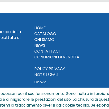
HOME
occupa della
CATALOGO
roiettata al
CHI SIAMO
NEWS
CONTATTACI
CONDIZIONI DI VENDITA
POLICY PRIVACY
NOTE LEGALI
Cookie
ecessari per il suo funzionamento. Sono inoltre in funzione
a e di migliorare le prestazioni del sito. La chiusura di que
© Copyright 2024 by Sisters S.r.l. - All rights reserved
istemi di tracciamento diversi dai cookie tecnici
.
Seleziona
ters S.r.l. - R.I. BO - N. REA 429992 - PEC sisterssrl@legalmai