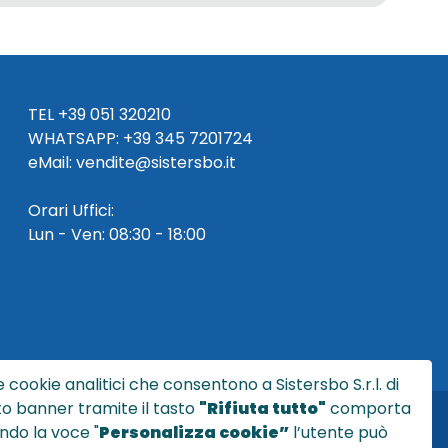
TEL
+39 051 320210
WHATSAPP:
+39
345 7201724
eMai
l
:
vendite@sistersbo.it
Orari Uffici:
Lun - Ven: 08:30 - 18:00
 cookie analitici che consentono a Sistersbo S.r.l. di
sto banner tramite il tasto
"Rifiuta tutto"
comporta
ndo la voce "
Personalizza cookie”
l’utente può
l.it