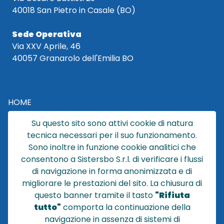
40018 San Pietro in Casale (BO)
Sede Operativa
Via XXV Aprile, 46
40057 Granarolo dell'Emilia BO
HOME
CATALOGO
Su questo sito sono attivi cookie di natura
CHI SIAMO
tecnica necessari per il suo funzionamento.
NEWS
Sono inoltre in funzione cookie analitici che
CONTATTACI
consentono a Sistersbo S.r.l. di verificare i flussi
CONDIZIONI DI VENDITA
di navigazione in forma anonimizzata e di
migliorare le prestazioni del sito. La chiusura di
POLICY PRIVACY
questo banner tramite il tasto
"Rifiuta
NOTE LEGALI
tutto"
comporta la continuazione della
Cookie
navigazione in assenza di sistemi di