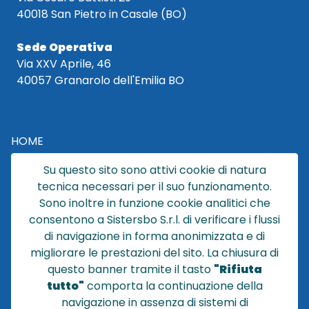
40018 San Pietro in Casale (BO)
Sede Operativa
Via XXV Aprile, 46
40057 Granarolo dell'Emilia BO
HOME
CATALOGO
Su questo sito sono attivi cookie di natura
CHI SIAMO
tecnica necessari per il suo funzionamento.
NEWS
Sono inoltre in funzione cookie analitici che
CONTATTACI
consentono a Sistersbo S.r.l. di verificare i flussi
CONDIZIONI DI VENDITA
di navigazione in forma anonimizzata e di
migliorare le prestazioni del sito. La chiusura di
POLICY PRIVACY
questo banner tramite il tasto
"Rifiuta
NOTE LEGALI
tutto"
comporta la continuazione della
Cookie
navigazione in assenza di sistemi di