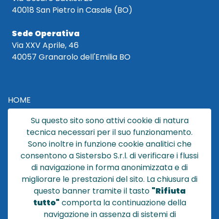
40018 San Pietro in Casale (BO)
Sede Operativa
Via XXV Aprile, 46
40057 Granarolo dell'Emilia BO
HOME
CATALOGO
Su questo sito sono attivi cookie di natura
CHI SIAMO
tecnica necessari per il suo funzionamento.
NEWS
Sono inoltre in funzione cookie analitici che
CONTATTACI
consentono a Sistersbo S.r.l. di verificare i flussi
CONDIZIONI DI VENDITA
di navigazione in forma anonimizzata e di
migliorare le prestazioni del sito. La chiusura di
POLICY PRIVACY
questo banner tramite il tasto
"Rifiuta
NOTE LEGALI
tutto"
comporta la continuazione della
Cookie
navigazione in assenza di sistemi di