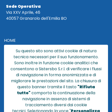
Sede Operativa
Via XXV Aprile, 46
40057 Granarolo dell'Emilia BO
HOME
CATALOGO
Su questo sito sono attivi cookie di natura
CHI SIAMO
tecnica necessari per il suo funzionamento.
NEWS
Sono inoltre in funzione cookie analitici che
CONTATTACI
consentono a Sistersbo S.r.l. di verificare i flussi
CONDIZIONI DI VENDITA
di navigazione in forma anonimizzata e di
migliorare le prestazioni del sito. La chiusura di
POLICY PRIVACY
questo banner tramite il tasto
"Rifiuta
NOTE LEGALI
tutto"
comporta la continuazione della
Cookie
navigazione in assenza di sistemi di
tracciamento diversi dai cookie
tecnici
.
Selezionando la voce "
Personalizza