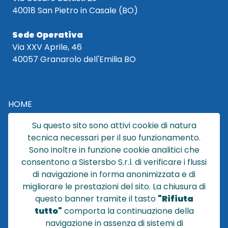
40018 San Pietro in Casale (BO)
Sede Operativa
Via XXV Aprile, 46
40057 Granarolo dell'Emilia BO
HOME
CATALOGO
Su questo sito sono attivi cookie di natura
CHI SIAMO
tecnica necessari per il suo funzionamento.
NEWS
Sono inoltre in funzione cookie analitici che
CONTATTACI
consentono a Sistersbo S.r.l. di verificare i flussi
CONDIZIONI DI VENDITA
di navigazione in forma anonimizzata e di
migliorare le prestazioni del sito. La chiusura di
POLICY PRIVACY
questo banner tramite il tasto
"Rifiuta
NOTE LEGALI
tutto"
comporta la continuazione della
Cookie
navigazione in assenza di sistemi di