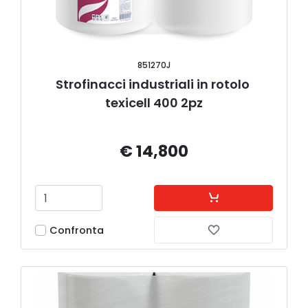
851270J
Strofinacci industriali in rotolo 
texicell 400 2pz
€ 14,800
Confronta