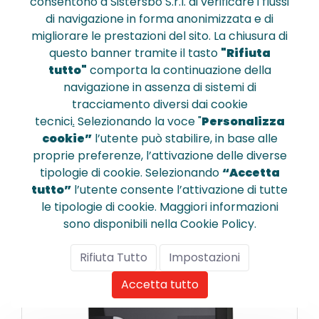
consentono a Sistersbo S.r.l. di verificare i flussi
di navigazione in forma anonimizzata e di
migliorare le prestazioni del sito. La chiusura di
questo banner tramite il tasto
"Rifiuta
92120
tutto"
comporta la continuazione della
Dispenser per asciugamano piegato 
navigazione in assenza di sistemi di
col.bianco l 275x p 125x h 360 mm
tracciamento diversi dai cookie
tecnici
.
Selezionando la voce "
Personalizza
cookie”
l’utente può stabilire, in base alle
€ 24,360
proprie preferenze, l’attivazione delle diverse
tipologie di cookie. Selezionando
“Accetta
tutto”
l’utente consente l’attivazione di tutte
le tipologie di cookie. Maggiori informazioni
sono disponibili nella Cookie Policy.
Confronta
Rifiuta Tutto
Impostazioni
Accetta tutto