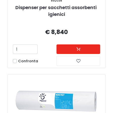
892038
Dispenser per sacchetti assorbenti 
igienici
€ 8,840
Confronta