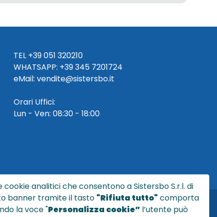
TEL
+39 051 320210
WHATSAPP:
+39
345 7201724
eMai
l
:
vendite@sistersbo.it
Orari Uffici:
Lun - Ven: 08:30 - 18:00
 cookie analitici che consentono a Sistersbo S.r.l. di
sto banner tramite il tasto
"Rifiuta tutto"
comporta
ndo la voce "
Personalizza cookie”
l’utente può
l.it