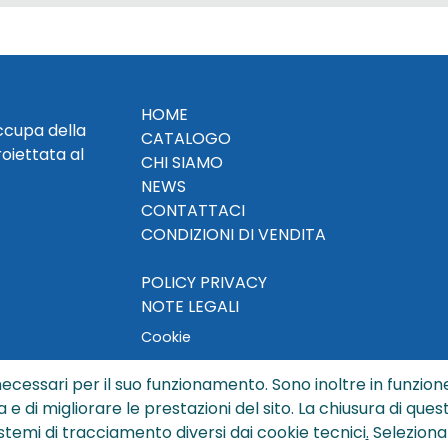
HOME
occupa della
CATALOGO
roiettata al
CHI SIAMO
NEWS
CONTATTACI
CONDIZIONI DI VENDITA
POLICY PRIVACY
NOTE LEGALI
Cookie
ecessari per il suo funzionamento. Sono inoltre in funzione
a e di migliorare le prestazioni del sito. La chiusura di que
© Copyright 2024 by Sisters S.r.l. - All rights reserved
istemi di tracciamento diversi dai cookie tecnici
.
Seleziona
ters S.r.l. - R.I. BO - N. REA 429992 - PEC sisterssrl@legalmai