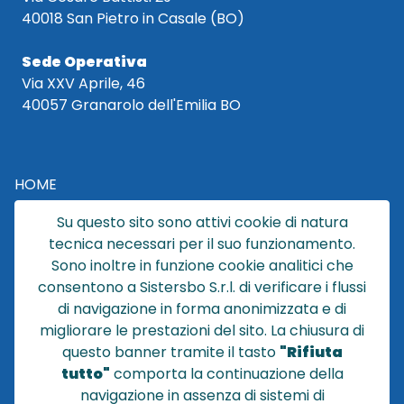
40018 San Pietro in Casale (BO)
Sede Operativa
Via XXV Aprile, 46
40057 Granarolo dell'Emilia BO
HOME
CATALOGO
Su questo sito sono attivi cookie di natura
CHI SIAMO
tecnica necessari per il suo funzionamento.
NEWS
Sono inoltre in funzione cookie analitici che
CONTATTACI
consentono a Sistersbo S.r.l. di verificare i flussi
CONDIZIONI DI VENDITA
di navigazione in forma anonimizzata e di
migliorare le prestazioni del sito. La chiusura di
POLICY PRIVACY
questo banner tramite il tasto
"Rifiuta
NOTE LEGALI
tutto"
comporta la continuazione della
Cookie
navigazione in assenza di sistemi di