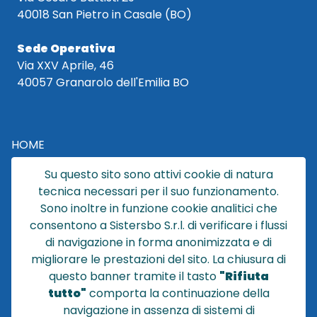
40018 San Pietro in Casale (BO)
Sede Operativa
Via XXV Aprile, 46
40057 Granarolo dell'Emilia BO
HOME
CATALOGO
Su questo sito sono attivi cookie di natura
CHI SIAMO
tecnica necessari per il suo funzionamento.
NEWS
Sono inoltre in funzione cookie analitici che
CONTATTACI
consentono a Sistersbo S.r.l. di verificare i flussi
CONDIZIONI DI VENDITA
di navigazione in forma anonimizzata e di
migliorare le prestazioni del sito. La chiusura di
POLICY PRIVACY
questo banner tramite il tasto
"Rifiuta
NOTE LEGALI
tutto"
comporta la continuazione della
Cookie
navigazione in assenza di sistemi di