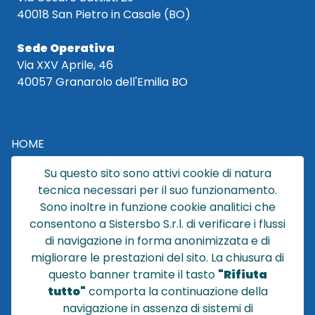
40018 San Pietro in Casale (BO)
Sede Operativa
Via XXV Aprile, 46
40057 Granarolo dell'Emilia BO
HOME
CATALOGO
Su questo sito sono attivi cookie di natura
CHI SIAMO
tecnica necessari per il suo funzionamento.
NEWS
Sono inoltre in funzione cookie analitici che
CONTATTACI
consentono a Sistersbo S.r.l. di verificare i flussi
CONDIZIONI DI VENDITA
di navigazione in forma anonimizzata e di
migliorare le prestazioni del sito. La chiusura di
POLICY PRIVACY
questo banner tramite il tasto
"Rifiuta
NOTE LEGALI
tutto"
comporta la continuazione della
Cookie
navigazione in assenza di sistemi di