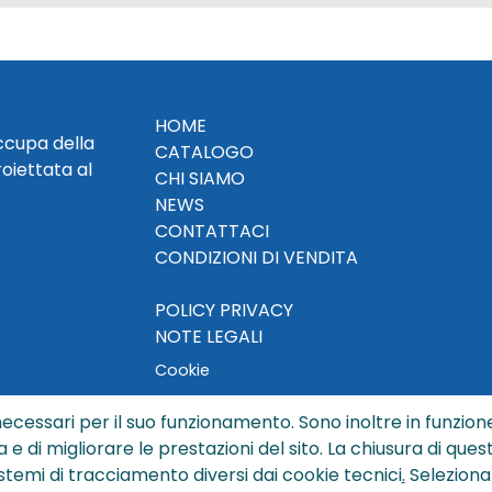
HOME
occupa della
CATALOGO
roiettata al
CHI SIAMO
NEWS
CONTATTACI
CONDIZIONI DI VENDITA
POLICY PRIVACY
NOTE LEGALI
Cookie
ecessari per il suo funzionamento. Sono inoltre in funzione
a e di migliorare le prestazioni del sito. La chiusura di que
© Copyright 2024 by Sisters S.r.l. - All rights reserved
istemi di tracciamento diversi dai cookie tecnici
.
Seleziona
ters S.r.l. - R.I. BO - N. REA 429992 - PEC sisterssrl@legalmai