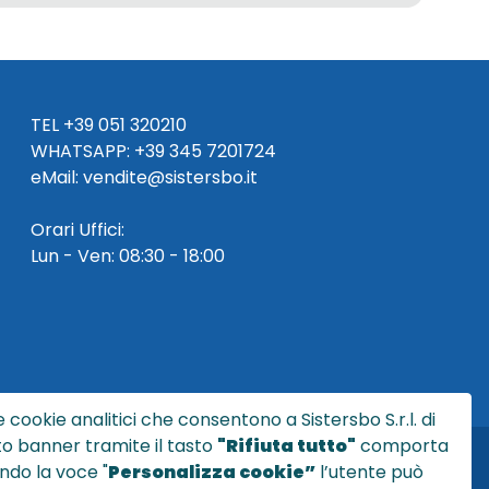
TEL
+39 051 320210
WHATSAPP:
+39
345 7201724
eMai
l
:
vendite@sistersbo.it
Orari Uffici:
Lun - Ven: 08:30 - 18:00
 cookie analitici che consentono a Sistersbo S.r.l. di
sto banner tramite il tasto
"Rifiuta tutto"
comporta
ndo la voce "
Personalizza cookie”
l’utente può
l.it