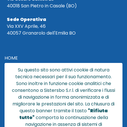
40018 San Pietro in Casale (BO)
Sede Operativa
Via XXV Aprile, 46
40057 Granarolo dell'Emilia BO
HOME
CATALOGO
Su questo sito sono attivi cookie di natura
CHI SIAMO
tecnica necessari per il suo funzionamento.
NEWS
Sono inoltre in funzione cookie analitici che
CONTATTACI
consentono a Sistersbo S.r.l. di verificare i flussi
CONDIZIONI DI VENDITA
di navigazione in forma anonimizzata e di
migliorare le prestazioni del sito. La chiusura di
POLICY PRIVACY
questo banner tramite il tasto
"Rifiuta
NOTE LEGALI
tutto"
comporta la continuazione della
Cookie
navigazione in assenza di sistemi di