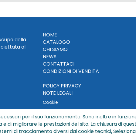
HOME
occupa della
CATALOGO
roiettata al
CHI SIAMO
NEWS
CONTATTACI
CONDIZIONI DI VENDITA
POLICY PRIVACY
NOTE LEGALI
Cookie
ecessari per il suo funzionamento. Sono inoltre in funzione
a e di migliorare le prestazioni del sito. La chiusura di que
© Copyright 2024 by Sisters S.r.l. - All rights reserved
istemi di tracciamento diversi dai cookie tecnici
.
Seleziona
ters S.r.l. - R.I. BO - N. REA 429992 - PEC sisterssrl@legalmai