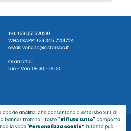
TEL
+39 051 320210
WHATSAPP:
+39
345 7201724
eMai
l
:
vendite@sistersbo.it
Orari Uffici:
Lun - Ven: 08:30 - 18:00
 cookie analitici che consentono a Sistersbo S.r.l. di
sto banner tramite il tasto
"Rifiuta tutto"
comporta
ndo la voce "
Personalizza cookie”
l’utente può
l.it