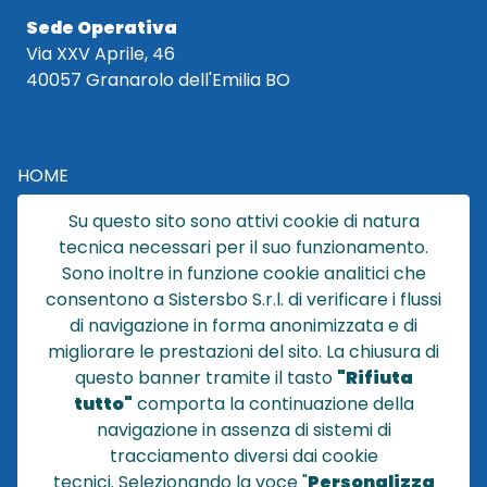
Sede Operativa
Via XXV Aprile, 46
40057 Granarolo dell'Emilia BO
HOME
CATALOGO
Su questo sito sono attivi cookie di natura
CHI SIAMO
tecnica necessari per il suo funzionamento.
NEWS
Sono inoltre in funzione cookie analitici che
CONTATTACI
consentono a Sistersbo S.r.l. di verificare i flussi
CONDIZIONI DI VENDITA
di navigazione in forma anonimizzata e di
migliorare le prestazioni del sito. La chiusura di
POLICY PRIVACY
questo banner tramite il tasto
"Rifiuta
NOTE LEGALI
tutto"
comporta la continuazione della
Cookie
navigazione in assenza di sistemi di
tracciamento diversi dai cookie
tecnici
.
Selezionando la voce "
Personalizza