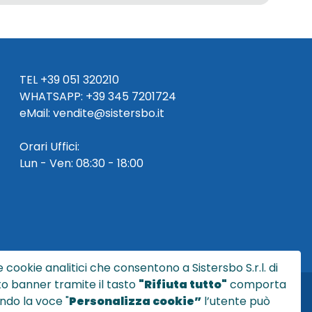
TEL
+39 051 320210
WHATSAPP:
+39
345 7201724
eMai
l
:
vendite@sistersbo.it
Orari Uffici:
Lun - Ven: 08:30 - 18:00
 cookie analitici che consentono a Sistersbo S.r.l. di
sto banner tramite il tasto
"Rifiuta tutto"
comporta
ndo la voce "
Personalizza cookie”
l’utente può
l.it