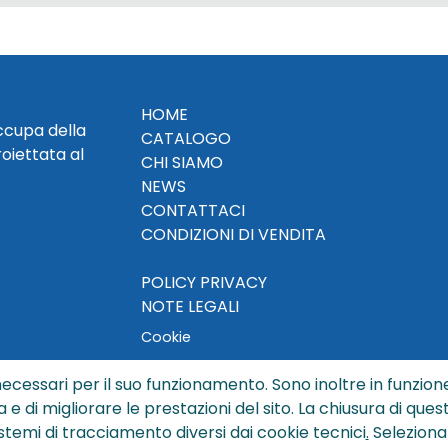
HOME
occupa della
CATALOGO
roiettata al
CHI SIAMO
NEWS
CONTATTACI
CONDIZIONI DI VENDITA
POLICY PRIVACY
NOTE LEGALI
Cookie
ecessari per il suo funzionamento. Sono inoltre in funzione
a e di migliorare le prestazioni del sito. La chiusura di que
© Copyright 2024 by Sisters S.r.l. - All rights reserved
istemi di tracciamento diversi dai cookie tecnici
.
Seleziona
ters S.r.l. - R.I. BO - N. REA 429992 - PEC sisterssrl@legalmai