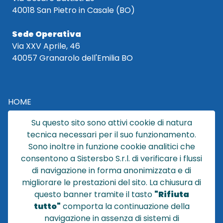
40018 San Pietro in Casale (BO)
Sede Operativa
Via XXV Aprile, 46
40057 Granarolo dell'Emilia BO
HOME
CATALOGO
Su questo sito sono attivi cookie di natura
CHI SIAMO
tecnica necessari per il suo funzionamento.
NEWS
Sono inoltre in funzione cookie analitici che
CONTATTACI
consentono a Sistersbo S.r.l. di verificare i flussi
CONDIZIONI DI VENDITA
di navigazione in forma anonimizzata e di
migliorare le prestazioni del sito. La chiusura di
POLICY PRIVACY
questo banner tramite il tasto
"Rifiuta
NOTE LEGALI
tutto"
comporta la continuazione della
Cookie
navigazione in assenza di sistemi di