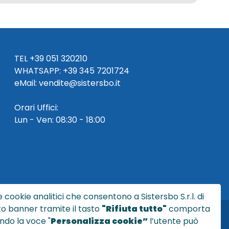
TEL
+39 051 320210
WHATSAPP:
+39
345 7201724
eMai
l
:
vendite@sistersbo.it
Orari Uffici:
Lun - Ven: 08:30 - 18:00
 cookie analitici che consentono a Sistersbo S.r.l. di
sto banner tramite il tasto
"Rifiuta tutto"
comporta
ndo la voce "
Personalizza cookie”
l’utente può
l.it