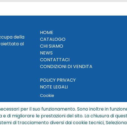
HOME
occupa della
CATALOGO
roiettata al
CHI SIAMO
NEWS
CONTATTACI
CONDIZIONI DI VENDITA
POLICY PRIVACY
NOTE LEGALI
Cookie
ecessari per il suo funzionamento. Sono inoltre in funzione
a e di migliorare le prestazioni del sito. La chiusura di que
© Copyright 2024 by Sisters S.r.l. - All rights reserved
istemi di tracciamento diversi dai cookie tecnici
.
Seleziona
ters S.r.l. - R.I. BO - N. REA 429992 - PEC sisterssrl@legalmai