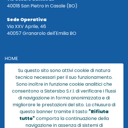
40018 San Pietro in Casale (BO)
Sede Operativa
Via XXV Aprile, 46
40057 Granarolo dell'Emilia BO
HOME
CATALOGO
Su questo sito sono attivi cookie di natura
CHI SIAMO
tecnica necessari per il suo funzionamento.
NEWS
Sono inoltre in funzione cookie analitici che
CONTATTACI
consentono a Sistersbo S.r.l. di verificare i flussi
CONDIZIONI DI VENDITA
di navigazione in forma anonimizzata e di
migliorare le prestazioni del sito. La chiusura di
POLICY PRIVACY
questo banner tramite il tasto
"Rifiuta
NOTE LEGALI
tutto"
comporta la continuazione della
Cookie
navigazione in assenza di sistemi di