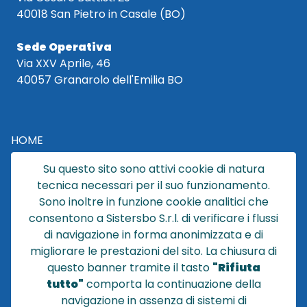
40018 San Pietro in Casale (BO)
Sede Operativa
Via XXV Aprile, 46
40057 Granarolo dell'Emilia BO
HOME
CATALOGO
Su questo sito sono attivi cookie di natura
CHI SIAMO
tecnica necessari per il suo funzionamento.
NEWS
Sono inoltre in funzione cookie analitici che
CONTATTACI
consentono a Sistersbo S.r.l. di verificare i flussi
CONDIZIONI DI VENDITA
di navigazione in forma anonimizzata e di
migliorare le prestazioni del sito. La chiusura di
POLICY PRIVACY
questo banner tramite il tasto
"Rifiuta
NOTE LEGALI
tutto"
comporta la continuazione della
Cookie
navigazione in assenza di sistemi di