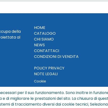
HOME
occupa della
CATALOGO
roiettata al
CHI SIAMO
NEWS
CONTATTACI
CONDIZIONI DI VENDITA
POLICY PRIVACY
NOTE LEGALI
Cookie
ecessari per il suo funzionamento. Sono inoltre in funzione
a e di migliorare le prestazioni del sito. La chiusura di que
© Copyright 2024 by Sisters S.r.l. - All rights reserved
istemi di tracciamento diversi dai cookie tecnici
.
Seleziona
ters S.r.l. - R.I. BO - N. REA 429992 - PEC sisterssrl@legalmai