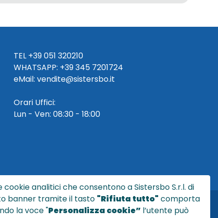
TEL
+39 051 320210
WHATSAPP:
+39
345 7201724
eMai
l
:
vendite@sistersbo.it
Orari Uffici:
Lun - Ven: 08:30 - 18:00
 cookie analitici che consentono a Sistersbo S.r.l. di
sto banner tramite il tasto
"Rifiuta tutto"
comporta
ndo la voce "
Personalizza cookie”
l’utente può
l.it