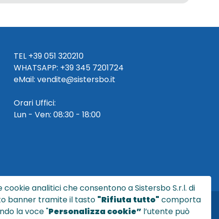
TEL
+39 051 320210
WHATSAPP:
+39
345 7201724
eMai
l
:
vendite@sistersbo.it
Orari Uffici:
Lun - Ven: 08:30 - 18:00
 cookie analitici che consentono a Sistersbo S.r.l. di
sto banner tramite il tasto
"Rifiuta tutto"
comporta
ndo la voce "
Personalizza cookie”
l’utente può
l.it