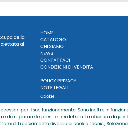
HOME
occupa della
CATALOGO
roiettata al
CHI SIAMO
NEWS
CONTATTACI
CONDIZIONI DI VENDITA
POLICY PRIVACY
NOTE LEGALI
Cookie
ecessari per il suo funzionamento. Sono inoltre in funzione
a e di migliorare le prestazioni del sito. La chiusura di que
© Copyright 2024 by Sisters S.r.l. - All rights reserved
istemi di tracciamento diversi dai cookie tecnici
.
Seleziona
ters S.r.l. - R.I. BO - N. REA 429992 - PEC sisterssrl@legalmai