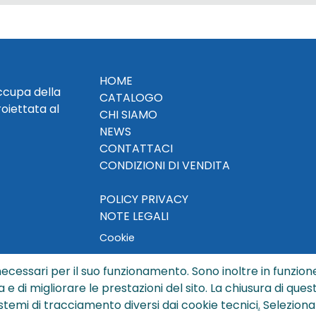
HOME
occupa della
CATALOGO
roiettata al
CHI SIAMO
NEWS
CONTATTACI
CONDIZIONI DI VENDITA
POLICY PRIVACY
NOTE LEGALI
Cookie
ecessari per il suo funzionamento. Sono inoltre in funzione
a e di migliorare le prestazioni del sito. La chiusura di que
© Copyright 2024 by Sisters S.r.l. - All rights reserved
istemi di tracciamento diversi dai cookie tecnici
.
Seleziona
ters S.r.l. - R.I. BO - N. REA 429992 - PEC sisterssrl@legalmai