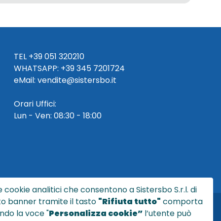
TEL
+39 051 320210
WHATSAPP:
+39
345 7201724
eMai
l
:
vendite@sistersbo.it
Orari Uffici:
Lun - Ven: 08:30 - 18:00
 cookie analitici che consentono a Sistersbo S.r.l. di
sto banner tramite il tasto
"Rifiuta tutto"
comporta
ndo la voce "
Personalizza cookie”
l’utente può
l.it