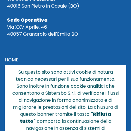
40018 San Pietro in Casale (BO)
Sede Operativa
Via XXV Aprile, 46
40057 Granarolo dell'Emilia BO
HOME
CATALOGO
Su questo sito sono attivi cookie di natura
CHI SIAMO
tecnica necessari per il suo funzionamento.
NEWS
Sono inoltre in funzione cookie analitici che
CONTATTACI
consentono a Sistersbo S.r.l. di verificare i flussi
CONDIZIONI DI VENDITA
di navigazione in forma anonimizzata e di
migliorare le prestazioni del sito. La chiusura di
POLICY PRIVACY
questo banner tramite il tasto
"Rifiuta
NOTE LEGALI
tutto"
comporta la continuazione della
Cookie
navigazione in assenza di sistemi di