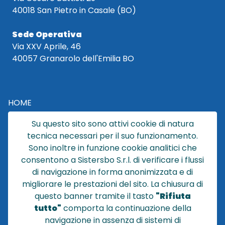
40018 San Pietro in Casale (BO)
Sede Operativa
Via XXV Aprile, 46
40057 Granarolo dell'Emilia BO
HOME
CATALOGO
Su questo sito sono attivi cookie di natura
CHI SIAMO
tecnica necessari per il suo funzionamento.
NEWS
Sono inoltre in funzione cookie analitici che
CONTATTACI
consentono a Sistersbo S.r.l. di verificare i flussi
CONDIZIONI DI VENDITA
di navigazione in forma anonimizzata e di
migliorare le prestazioni del sito. La chiusura di
POLICY PRIVACY
questo banner tramite il tasto
"Rifiuta
NOTE LEGALI
tutto"
comporta la continuazione della
Cookie
navigazione in assenza di sistemi di