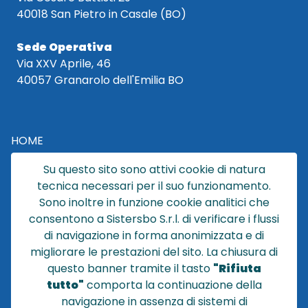
40018 San Pietro in Casale (BO)
Sede Operativa
Via XXV Aprile, 46
40057 Granarolo dell'Emilia BO
HOME
CATALOGO
Su questo sito sono attivi cookie di natura
CHI SIAMO
tecnica necessari per il suo funzionamento.
NEWS
Sono inoltre in funzione cookie analitici che
CONTATTACI
consentono a Sistersbo S.r.l. di verificare i flussi
CONDIZIONI DI VENDITA
di navigazione in forma anonimizzata e di
migliorare le prestazioni del sito. La chiusura di
POLICY PRIVACY
questo banner tramite il tasto
"Rifiuta
NOTE LEGALI
tutto"
comporta la continuazione della
Cookie
navigazione in assenza di sistemi di