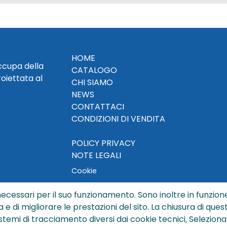
HOME
occupa della
CATALOGO
roiettata al
CHI SIAMO
NEWS
CONTATTACI
CONDIZIONI DI VENDITA
POLICY PRIVACY
NOTE LEGALI
Cookie
ecessari per il suo funzionamento. Sono inoltre in funzione
a e di migliorare le prestazioni del sito. La chiusura di que
© Copyright 2024 by Sisters S.r.l. - All rights reserved
istemi di tracciamento diversi dai cookie tecnici
.
Seleziona
ters S.r.l. - R.I. BO - N. REA 429992 - PEC sisterssrl@legalmai