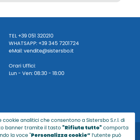
TEL
+39 051 320210
WHATSAPP:
+39
345 7201724
eMai
l
:
vendite@sistersbo.it
Orari Uffici:
Lun - Ven: 08:30 - 18:00
 cookie analitici che consentono a Sistersbo S.r.l. di
sto banner tramite il tasto
"Rifiuta tutto"
comporta
ndo la voce "
Personalizza cookie”
l’utente può
l.it