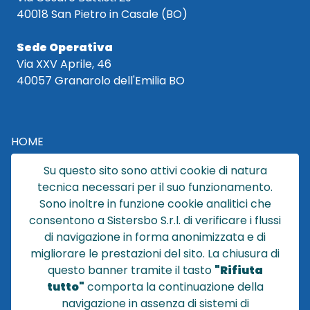
40018 San Pietro in Casale (BO)
Sede Operativa
Via XXV Aprile, 46
40057 Granarolo dell'Emilia BO
HOME
CATALOGO
Su questo sito sono attivi cookie di natura
CHI SIAMO
tecnica necessari per il suo funzionamento.
NEWS
Sono inoltre in funzione cookie analitici che
CONTATTACI
consentono a Sistersbo S.r.l. di verificare i flussi
CONDIZIONI DI VENDITA
di navigazione in forma anonimizzata e di
migliorare le prestazioni del sito. La chiusura di
POLICY PRIVACY
questo banner tramite il tasto
"Rifiuta
NOTE LEGALI
tutto"
comporta la continuazione della
Cookie
navigazione in assenza di sistemi di