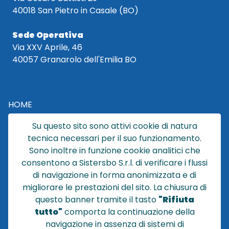
40018 San Pietro in Casale (BO)
Sede Operativa
Via XXV Aprile, 46
40057 Granarolo dell'Emilia BO
HOME
CATALOGO
Su questo sito sono attivi cookie di natura
CHI SIAMO
tecnica necessari per il suo funzionamento.
NEWS
Sono inoltre in funzione cookie analitici che
CONTATTACI
consentono a Sistersbo S.r.l. di verificare i flussi
CONDIZIONI DI VENDITA
di navigazione in forma anonimizzata e di
migliorare le prestazioni del sito. La chiusura di
POLICY PRIVACY
questo banner tramite il tasto
"Rifiuta
NOTE LEGALI
tutto"
comporta la continuazione della
Cookie
navigazione in assenza di sistemi di