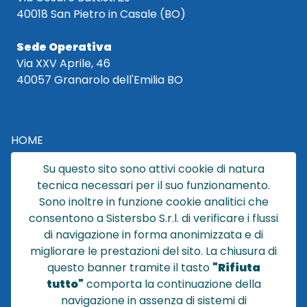
40018 San Pietro in Casale (BO)
Sede Operativa
Via XXV Aprile, 46
40057 Granarolo dell'Emilia BO
HOME
CATALOGO
Su questo sito sono attivi cookie di natura
CHI SIAMO
tecnica necessari per il suo funzionamento.
NEWS
Sono inoltre in funzione cookie analitici che
CONTATTACI
consentono a Sistersbo S.r.l. di verificare i flussi
CONDIZIONI DI VENDITA
di navigazione in forma anonimizzata e di
migliorare le prestazioni del sito. La chiusura di
POLICY PRIVACY
questo banner tramite il tasto
"Rifiuta
NOTE LEGALI
tutto"
comporta la continuazione della
Cookie
navigazione in assenza di sistemi di