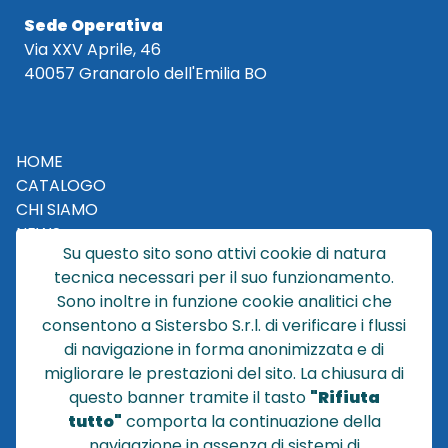
Sede Operativa
Via XXV Aprile, 46
40057 Granarolo dell'Emilia BO
HOME
CATALOGO
CHI SIAMO
NEWS
Su questo sito sono attivi cookie di natura
CONTATTACI
tecnica necessari per il suo funzionamento.
CONDIZIONI DI VENDITA
Sono inoltre in funzione cookie analitici che
consentono a Sistersbo S.r.l. di verificare i flussi
POLICY PRIVACY
di navigazione in forma anonimizzata e di
NOTE LEGALI
migliorare le prestazioni del sito. La chiusura di
Cookie
questo banner tramite il tasto
"Rifiuta
tutto"
comporta la continuazione della
navigazione in assenza di sistemi di